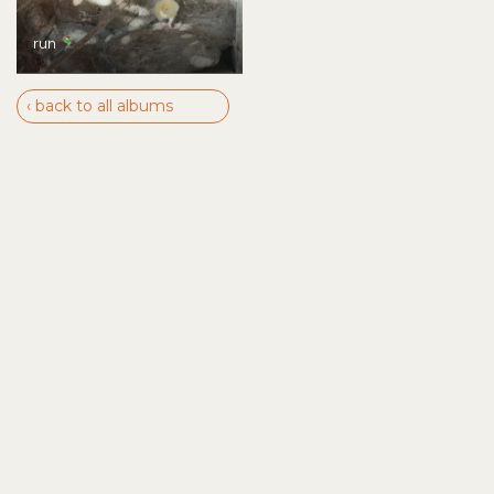
run 🏃‍♂️
‹ back to all albums