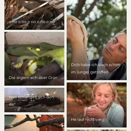
o no o no o no o no o no
Dich habe ich doch schon
im Jungel getroffen
Die ärgern sich aber Grün
Was schlängelt sich den
da?
He lauf nicht weg!