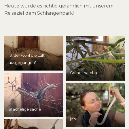
Heute wurde es richtig gefährlich mit unserem
Reiseziel dem Schlangenpark!
Ist der wohl die Luft
ausgegangen?
Grüne mamba
Stachelige sache
jöö