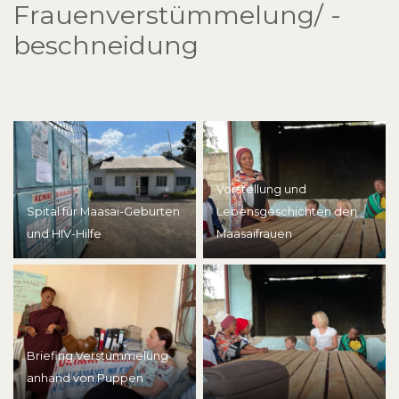
Frauenverstümmelung/ -
beschneidung
Vorstellung und
Spital für Maasai-Geburten
Lebensgeschichten den
und HIV-Hilfe
Maasaifrauen
Briefing Verstümmelung
anhand von Puppen