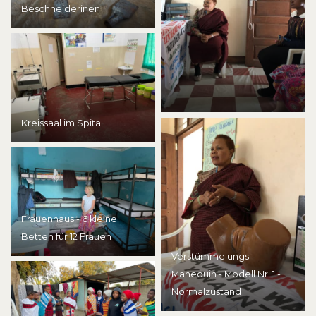
Beschneiderinen
Kreissaal im Spital
Frauenhaus - 6 kleine
Betten für 12 Frauen
Verstümmelungs-
Manequin - Modell Nr. 1 -
Normalzustand