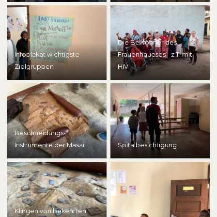
Die Bewohner des
Infoplakat wichtigste
Frauenhaueses - z.T. mit
Zielgruppen
HIV
Beschneidungs-
Instrumente der Masai
Spitalbesichtigung
Klingen von bekehrten